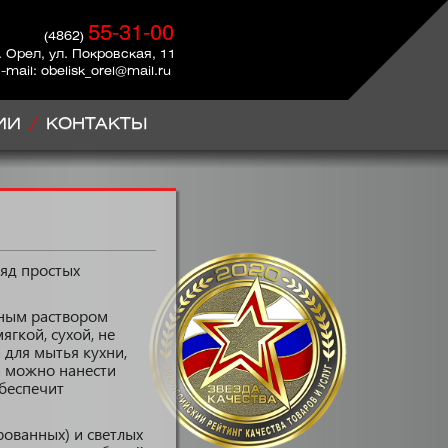
55-31-00
(4862)
. Орел, ул. Покровская, 11
-mail: obelisk_orel@mail.ru
ИИ
КОНТАКТЫ
яд простых
ьным раствором
ягкой, сухой, не
 для мытья кухни,
а можно нанести
обеспечит
ованных) и светлых