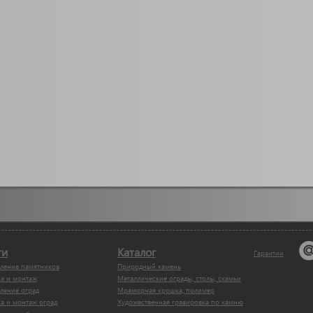
ги
Каталог
Гарантии
вление памятников
Природный камень
ка и монтаж
Металлические ограды, столы, скамьи
ление оград
Мраморная крошка, полимер
а и монтаж оград
Художественная гравировка по камню