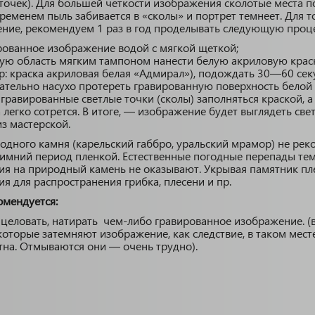
 (точек). Для большей четкости изображения сколотые места
временем пыль забивается в «сколы» и портрет темнеет. Для т
ние, рекомендуем 1 раз в год проделывать следующую проц
ованное изображение водой с мягкой щеткой;
ую область мягким тампоном нанести белую акриловую крас
р: краска акриловая белая «Адмирал»), подождать 30—60 сек
ательно насухо протереть гравированную поверхность белой
 гравированные светлые точки (сколы) заполняться краской, 
 легко сотрется. В итоге, — изображение будет выглядеть св
из мастерской.
дного камня (карельский габбро, уральский мрамор) не рек
зимний период пленкой. Естественные погодные перепады те
ия на природный камень не оказывают. Укрывая памятник пле
я для распространения грибка, плесени и пр.
омендуется:
 целовать, натирать чем-либо гравированное изображение. (
оторые затемняют изображение, как следствие, в таком мест
на. Отмываются они — очень трудно).