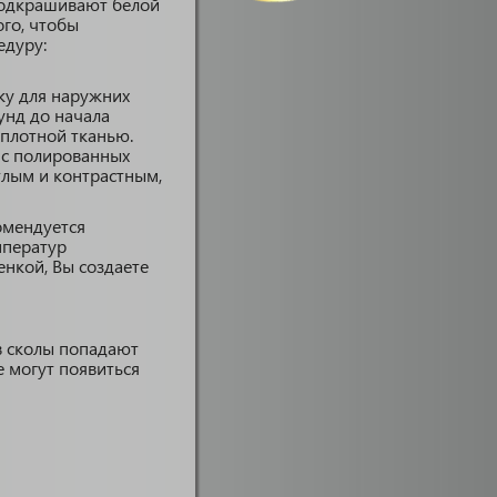
 подкрашивают белой
ого, чтобы
едуру:
ку для наружних
унд до начала
 плотной тканью.
а с полированных
етлым и контрастным,
омендуется
мператур
нкой, Вы создаете
в сколы попадают
е могут появиться