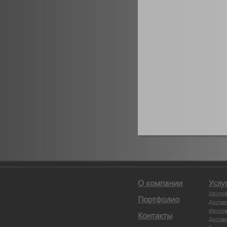
О компании
Услу
Изгото
Портфолио
Достав
Изготов
Контакты
Доставк