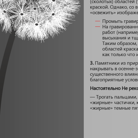
(сколотых) областей
краской. Однако, со 
«освежить» изображе
Промыть гравир
На гравированн
работ (наприме
высыхания и тщ
Таким образом,
областей краска
как только что 
3.
Памятники из приро
накрывать в осенне-
существенного влиян
благоприятные услови
Настоятельно Не рек
— Трогать пальцами,
«жирные» частички, к
«жирные» темные пят