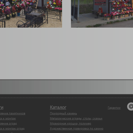
ги
Каталог
Гарантии
вление памятников
Природный камень
ка и монтаж
Металлические ограды, столы, скамьи
ление оград
Мраморная крошка, полимер
а и монтаж оград
Художественная гравировка по камню