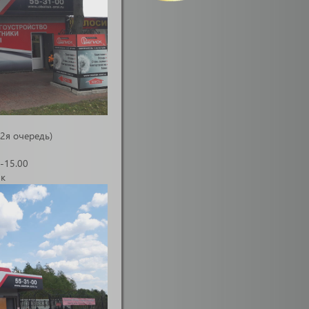
2я очередь)
0-15.00
ик