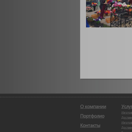
О компании
Услу
Изгото
Портфолио
Достав
Изготов
Контакты
Доставк