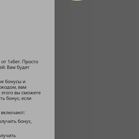
 от 1хбет. Просто
ей. Вам будет
ые бонусы и
окодом, вам
 этого вы сможете
ь бонус, если
х включают:
олучить бонус,
олучить