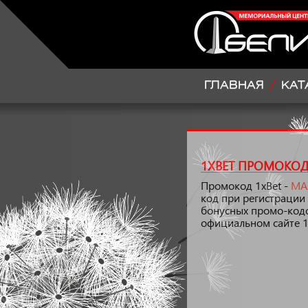
ГЛАВНАЯ
КАТ
1XBET ПРОМОКОД 
Промокод 1xBet -
MA
код при регистрации
бонусных промо-кодов
официальном сайте 1