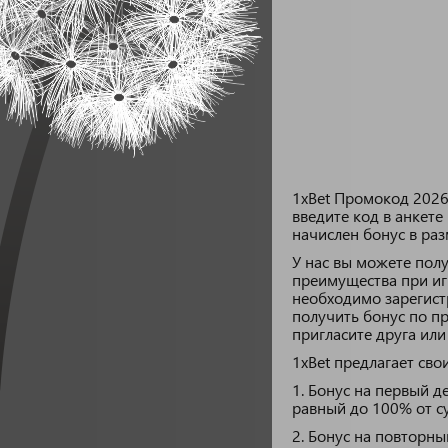
1xBet Промокод 2026
введите код в анкете
начислен бонус в ра
У нас вы можете пол
преимущества при игр
необходимо зарегист
получить бонус по п
пригласите друга или
1xBet предлагает св
1. Бонус на первый д
равный до 100% от с
2. Бонус на повторны