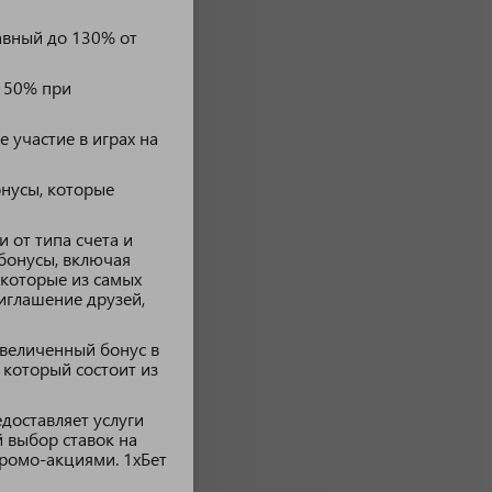
равный до 130% от
о 50% при
е участие в играх на
онусы, которые
 от типа счета и
бонусы, включая
екоторые из самых
иглашение друзей,
величенный бонус в
 который состоит из
едоставляет услуги
 выбор ставок на
промо-акциями. 1хБет