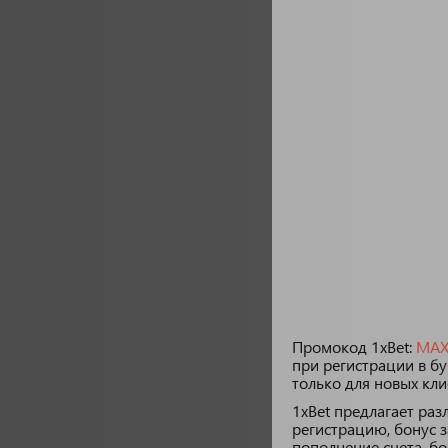
Промокод 1xBet:
MAX
при регистрации в б
только для новых кли
1xBet предлагает раз
регистрацию, бонус з
пополнение счета, бо