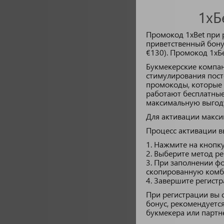
1хБ
Промокод 1xBet при р
приветственный бону
€130). Промокод 1хБе
Букмекерские компан
стимулирования пост
промокоды, которые 
работают бесплатные
максимальную выгод
Для активации макси
Процесс активации 
1. Нажмите на кнопку
2. Выберите метод ре
3. При заполнении ф
скопированную ком
4. Завершите регист
При регистрации вы 
бонус, рекомендуетс
букмекера или партн