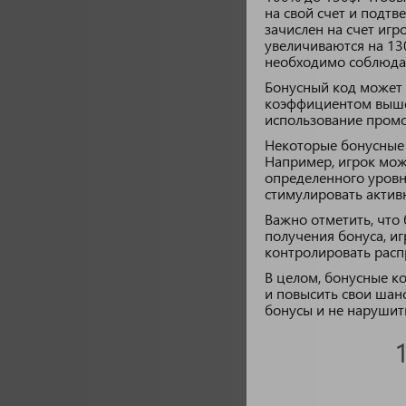
на свой счет и подтв
зачислен на счет иг
увеличиваются на 13
необходимо соблюдат
Бонусный код может 
коэффициентом выше 
использование промо
Некоторые бонусные 
Например, игрок мож
определенного уровн
стимулировать актив
Важно отметить, что 
получения бонуса, иг
контролировать расп
В целом, бонусные к
и повысить свои шан
бонусы и не нарушит