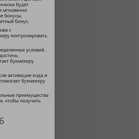
тически будет
ов мгновенно
е бонусы,
етный бонус.
кам с
керу контролировать
ределенных условий.
 достичь
гает букмекеру
сле активации кода и
 помогает букмекеру
тельные преимущества
я, чтобы получить
6